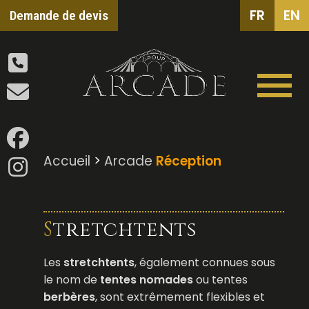
FR
EN
Demande de devis
Accueil
>
Arcade
Réception
Stretchtents
Les
stretchtents
, également connues sous
le nom de
tentes nomades
ou tentes
berbères
, sont extrêmement flexibles et