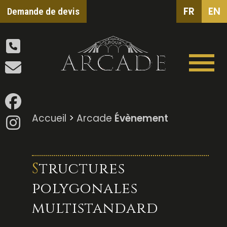
FR
EN
Demande de devis
Accueil
>
Arcade
Évènement
Structures
polygonales
multistandard